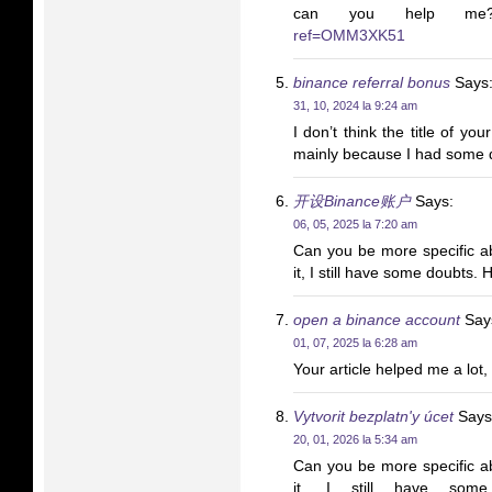
can you help 
ref=OMM3XK51
binance referral bonus
Says
31, 10, 2024 la 9:24 am
I don’t think the title of you
mainly because I had some do
开设Binance账户
Says:
06, 05, 2025 la 7:20 am
Can you be more specific abo
it, I still have some doubts
open a binance account
Say
01, 07, 2025 la 6:28 am
Your article helped me a lot
Vytvorit bezplatn'y úcet
Says
20, 01, 2026 la 5:34 am
Can you be more specific abo
it, I still have so