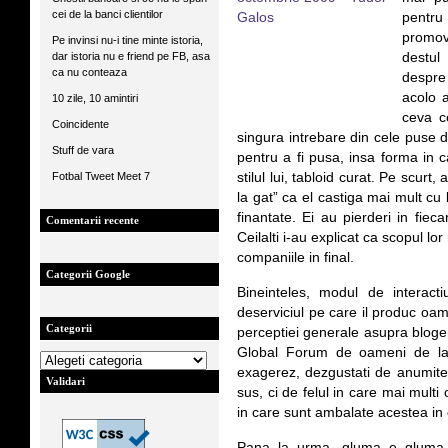
cei de la banci clientilor
pentru
promova
Pe invinsi nu-i tine minte istoria,
dar istoria nu e friend pe FB, asa
destul
ca nu conteaza
despre
acolo a
10 zile, 10 amintiri
ceva ce
Coincidente
singura intrebare din cele puse 
Stuff de vara
pentru a fi pusa, insa forma in c
Fotbal Tweet Meet 7
stilul lui, tabloid curat. Pe scurt
la gat” ca el castiga mai mult cu 
finantate. Ei au pierderi in fie
Comentarii recente
Ceilalti i-au explicat ca scopul lo
companiile in final.
Categorii Google
Bineinteles, modul de interac
deserviciul pe care il produc oam
Categorii
perceptiei generale asupra blogeril
Global Forum de oameni de la 
exagerez, dezgustati de anumite 
Validari
sus, ci de felul in care mai multi
in care sunt ambalate acestea in 
Pana la urma, gluma e gluma, 