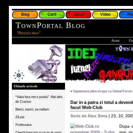
TownPortal Blog
"Parerea mea"
Acasa
Co
Ultimele articole
«
Saptamana plina incepe cu Global Forum
“Viata fara net e pustiu”. Mai ales
de Craciun
Dar in a patra zi totul a deven
facut Web-Club
Banci, banci, sa-naltam
Scris de Alex Sima
| 23, 10, 200
Ză job
Profesoara
Dupa d
mai pu
Chestii bancare si ce nu le spun