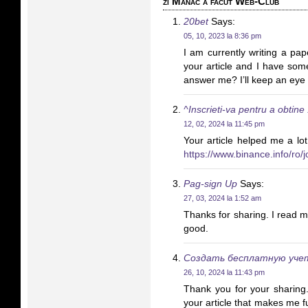
zi Manac a facut Web-Club”
20bet
Says:
05, 10, 2023 la 8:36 pm
I am currently writing a pap
your article and I have som
answer me? I’ll keep an eye 
^Inscrieti-va pentru a obti
12, 02, 2024 la 11:45 pm
Your article helped me a lo
https://www.binance.info/ro
Pag-sign Up
Says:
27, 03, 2024 la 1:52 am
Thanks for sharing. I read m
good.
Создать бесплатную уче
26, 10, 2024 la 11:43 pm
Thank you for your sharing. 
your article that makes me f