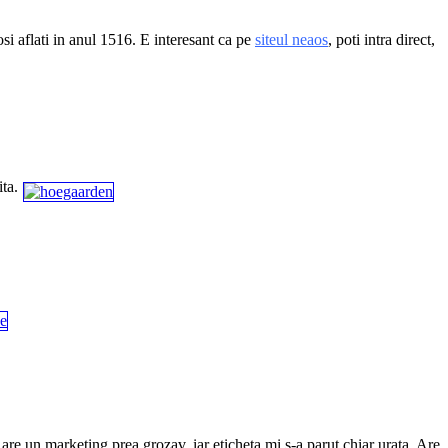
si aflati in anul 1516. E interesant ca pe
siteul neaos
, poti intra direct,
ita.
re un marketing prea grozav, iar eticheta mi s-a parut chiar urata. Are