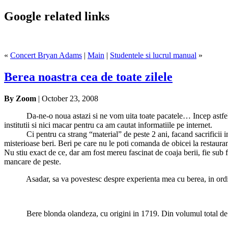
Google related links
«
Concert Bryan Adams
|
Main
|
Studentele si lucrul manual
»
Berea noastra cea de toate zilele
By Zoom
| October 23, 2008
*****
Da-ne-o noua astazi si ne vom uita toate pacatele… Incep astfel,
institutii si nici macar pentru ca am cautat informatiile pe internet.
*****
Ci pentru ca strang “material” de peste 2 ani, facand sacrificii
misterioase beri. Beri pe care nu le poti comanda de obicei la restauran
Nu stiu exact de ce, dar am fost mereu fascinat de coaja berii, fie sub 
mancare de peste.
*****
Asadar, sa va povestesc despre experienta mea cu berea, in ordi
*****
Bere blonda olandeza, cu origini in 1719. Din volumul total d
*