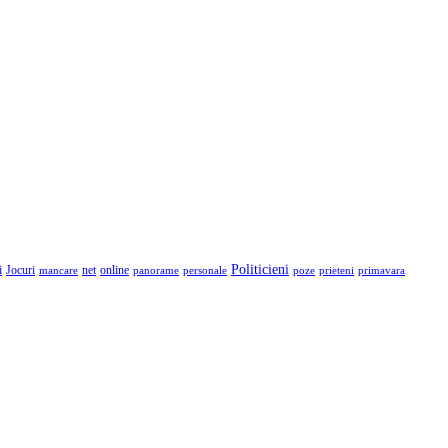
Politicieni
i
Jocuri
net
online
mancare
panorame
personale
poze
prieteni
primavara