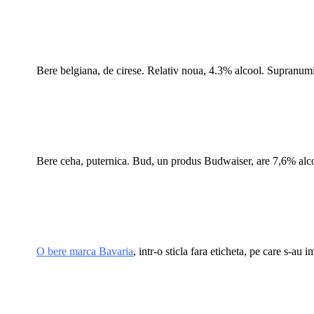
*
*
*****
Bere belgiana, de cirese. Relativ noua, 4.3% alcool. Supranumi
*
*
*
*****
Bere ceha, puternica. Bud, un produs Budwaiser, are 7,6% alco
*
*
*
*****
O bere marca Bavaria
, intr-o sticla fara eticheta, pe care s-au
*
*
*