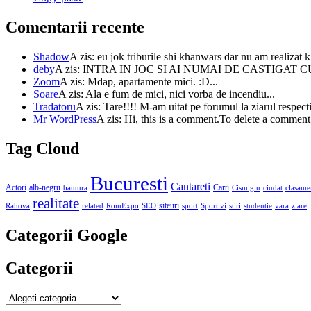
Comentarii recente
Shadow
A zis: eu jok triburile shi khanwars dar nu am realizat k 
deby
A zis: INTRA IN JOC SI AI NUMAI DE CASTIGAT C
Zoom
A zis: Mdap, apartamente mici. :D...
Soare
A zis: Ala e fum de mici, nici vorba de incendiu...
Tradatoru
A zis: Tare!!!! M-am uitat pe forumul la ziarul respectiv
Mr WordPress
A zis: Hi, this is a comment.To delete a comment, 
Tag Cloud
Bucuresti
Cantareti
Actori
alb-negru
Carti
bautura
Cismigiu
ciudat
clasame
realitate
siteuri
Rahova
related
RomExpo
SEO
sport
Sportivi
stiri
studentie
vara
ziare
Categorii Google
Categorii