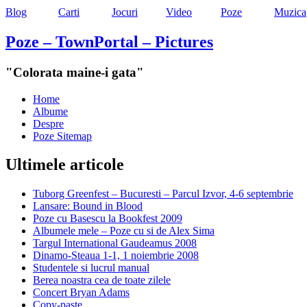
Blog
Carti
Jocuri
Video
Poze
Muzica
Poze – TownPortal – Pictures
"Colorata maine-i gata"
Home
Albume
Despre
Poze Sitemap
Ultimele articole
Tuborg Greenfest – Bucuresti – Parcul Izvor, 4-6 septembrie
Lansare: Bound in Blood
Poze cu Basescu la Bookfest 2009
Albumele mele – Poze cu si de Alex Sima
Targul International Gaudeamus 2008
Dinamo-Steaua 1-1, 1 noiembrie 2008
Studentele si lucrul manual
Berea noastra cea de toate zilele
Concert Bryan Adams
Copy-paste