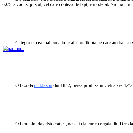
6,6% alcool si gustul, cel care conteza de fapt, e moderat. Nici rau, ni
*
*
*
*****
Categoric, cea mai buna bere alba nefiltrata pe care am baut-o
*
*
*
*****
O blonda
cu blazon
din 1842, berea produsa in Cehia are 4,4% 
*
*
*
*****
O bere blonda aristocratica, nascuta la curtea regala din Dresda
*