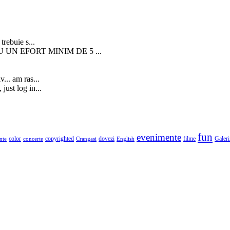
trebuie s...
U UN EFORT MINIM DE 5 ...
... am ras...
just log in...
fun
evenimente
color
copyrighted
dovezi
filme
Galeri
nte
concerte
Crangasi
English