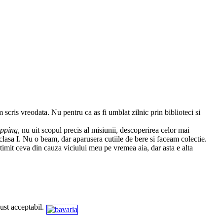
scris vreodata. Nu pentru ca as fi umblat zilnic prin biblioteci si
pping
, nu uit scopul precis al misiunii, descoperirea celor mai
 clasa I. Nu o beam, dar aparusera cutiile de bere si faceam colectie.
atimit ceva din cauza viciului meu pe vremea aia, dar asta e alta
ust acceptabil.