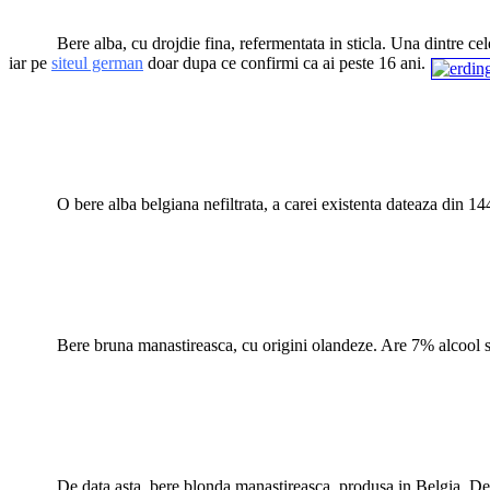
*****
Bere alba, cu drojdie fina, refermentata in sticla. Una dintre c
iar pe
siteul german
doar dupa ce confirmi ca ai peste 16 ani.
*
*
*
*****
O bere alba belgiana nefiltrata, a carei existenta dateaza din 1
*
*
*
*****
Bere bruna manastireasca, cu origini olandeze. Are 7% alcool si
*
*
*
*****
De data asta, bere blonda manastireasca, produsa in Belgia. Des