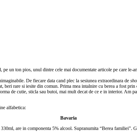
 pe un ton pios, unul dintre cele mai documentate articole pe care le-am 
 inimaginabile. De fiecare data cand plec la sesiunea extraordinara de
sho
t, beri rare si iesite din comun. Prima mea intalnire cu berea a fost prin
forma de cutie, sticla sau butoi, mai mult decat de ce e in interior. Am p
ne alfabetica:
Bavaria
e 330ml, are in componenta 5% alcool. Supranumita “Berea familiei”. G