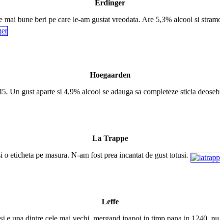
Erdinger
ele mai bune beri pe care le-am gustat vreodata. Are 5,3% alcool si stramo
Hoegaarden
445. Un gust aparte si 4,9% alcool se adauga sa completeze sticla deoseb
La Trappe
 o eticheta pe masura. N-am fost prea incantat de gust totusi.
Leffe
i e una dintre cele mai vechi, mergand inapoi in timp pana in 1240, nu a