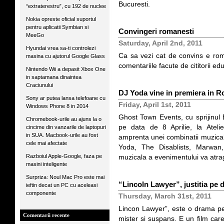
Bucuresti.
“extraterestru”, cu 192 de nuclee
Nokia opreste oficial suportul
pentru aplicatii Symbian si
Convingeri romanesti
MeeGo
Saturday, April 2nd, 2011
Hyundai vrea sa-ti controlezi
Ca sa vezi cat de convins e roma
masina cu ajutorul Google Glass
comentariile facute de cititorii edu
Nintendo Wii a depasit Xbox One
in saptamana dinaintea
Craciunului
DJ Yoda vine in premiera in R
Sony ar putea lansa telefoane cu
Friday, April 1st, 2011
Windows Phone 8 in 2014
Ghost Town Events, cu sprijinul 
Chromebook-urile au ajuns la o
pe data de 8 Aprilie, la Atel
cincime din vanzarile de laptopuri
in SUA. Macbook-urile au fost
amprenta unei combinatii muzical
cele mai afectate
Yoda, The Disablists, Marwan
Razboiul Apple-Google, faza pe
muzicala a evenimentului va atrag
masini inteligente
Surpriza: Noul Mac Pro este mai
“Lincoln Lawyer”, justitia pe 
ieftin decat un PC cu aceleasi
componente
Thursday, March 31st, 2011
Lincon Lawyer”, este o drama pe
Comentarii recente
mister si suspans. E un film care 