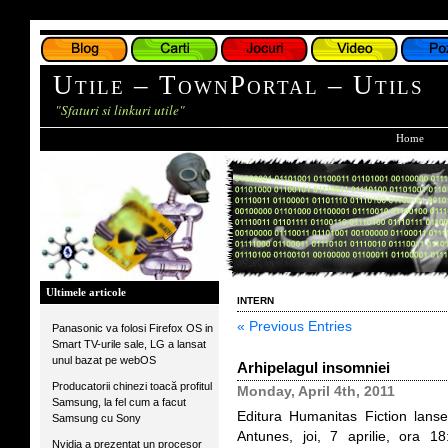
Utile – TownPortal – Utils
"Sfaturi si linkuri utile"
Home
Ultimele articole
intern
« Previous Entries
Panasonic va folosi Firefox OS in
Smart TV-urile sale, LG a lansat
unul bazat pe webOS
Arhipelagul insomniei
Producatorii chinezi toacă profitul
Monday, April 4th, 2011
Samsung, la fel cum a facut
Editura Humanitas Fiction lans
Samsung cu Sony
Antunes, joi, 7 aprilie, ora 1
Nvidia a prezentat un procesor