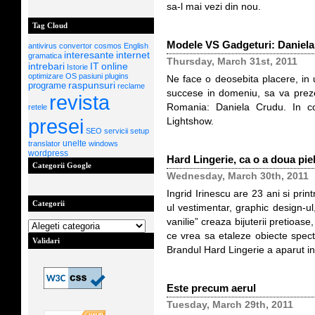
sa-l mai vezi din nou.
Tag Cloud
Modele VS Gadgeturi: Daniel
antivirus
convertor
cosmos
English
interesante
internet
gramatica
Thursday, March 31st, 2011
IT
intrebari
online
Istorie
optimizare
OS
pasiuni
plugins
Ne face o deosebita placere, in 
programe
raspunsuri
reclame
succese in domeniu, sa va prez
revista
Romania: Daniela Crudu. In co
retele
presei
Lightshow.
SEO
servicii
setup
unelte
translator
windows
wordpress
Hard Lingerie, ca o a doua pie
Categorii Google
Wednesday, March 30th, 2011
Ingrid Irinescu are 23 ani si pri
Categorii
ul vestimentar, graphic design-ul,
vanilie” creaza bijuterii pretioase
ce vrea sa etaleze obiecte specta
Validari
Brandul Hard Lingerie a aparut in
Este precum aerul
Tuesday, March 29th, 2011