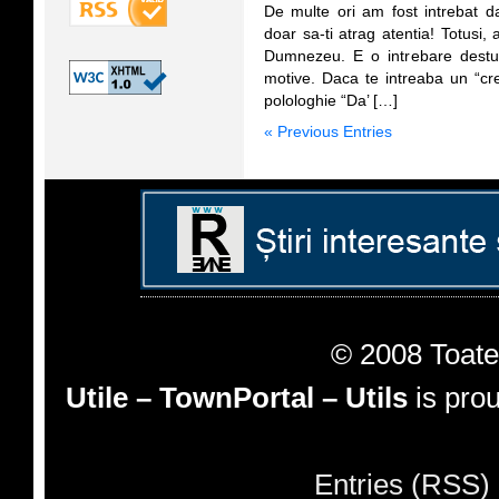
De multe ori am fost intrebat
doar sa-ti atrag atentia! Totusi,
Dumnezeu. E o intrebare destu
motive. Daca te intreaba un “cre
polologhie “Da’ […]
« Previous Entries
© 2008 Toate 
Utile – TownPortal – Utils
is pro
Entries (RSS)