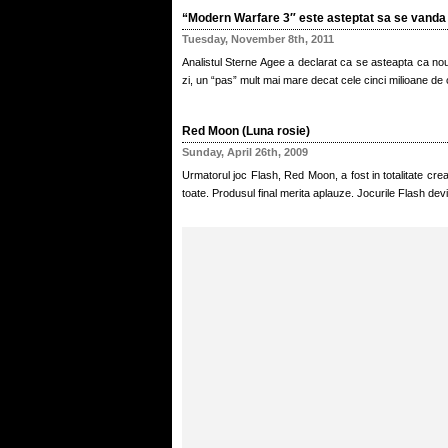
“Modern Warfare 3″ este asteptat sa se vanda i
Tuesday, November 8th, 2011
Analistul Sterne Agee a declarat ca se asteapta ca noul
zi, un “pas” mult mai mare decat cele cinci milioane de 
Red Moon (Luna rosie)
Sunday, April 26th, 2009
Urmatorul joc Flash, Red Moon, a fost in totalitate cr
toate. Produsul final merita aplauze. Jocurile Flash dev