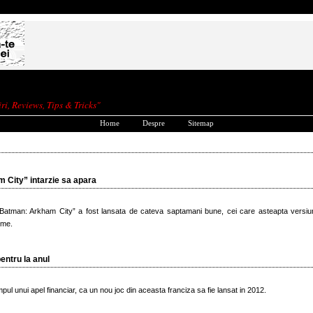
ri, Reviews, Tips & Tricks"
Home
Despre
Sitemap
 City” intarzie sa apara
 “Batman: Arkham City” a fost lansata de cateva saptamani bune, cei care asteapta versi
eme.
entru la anul
impul unui apel financiar, ca un nou joc din aceasta franciza sa fie lansat in 2012.