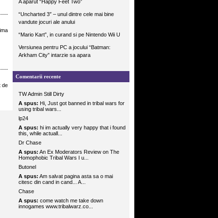
A aparut “Happy Feet Two”
“Uncharted 3″ – unul dintre cele mai bine
vandute jocuri ale anului
rima
“Mario Kart”, in curand si pe Nintendo Wii U
Versiunea pentru PC a jocului “Batman:
Arkham City” intarzie sa apara
Comentarii recente
t de
TW Admin Still Dirty
A spus:
Hi, Just got banned in tribal wars for
using tribal wars...
lp24
A spus:
hi im actually very happy that i found
this, while actuall...
Dr Chase
A spus:
An Ex Moderators Review on The
Homophobic Tribal Wars I u...
Butonel
A spus:
Am salvat pagina asta sa o mai
citesc din cand in cand... A...
Chase
A spus:
come watch me take down
innogames www.tribalwarz.co...