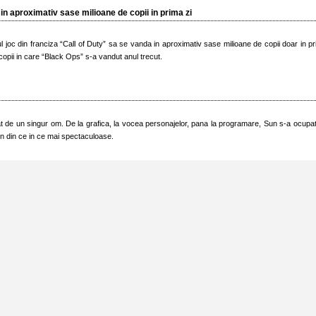
n aproximativ sase milioane de copii in prima zi
 joc din franciza “Call of Duty” sa se vanda in aproximativ sase milioane de copii doar in p
copii in care “Black Ops” s-a vandut anul trecut.
eat de un singur om. De la grafica, la vocea personajelor, pana la programare, Sun s-a ocupa
in din ce in ce mai spectaculoase.