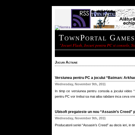
TownPortal Games
"Jocuri Flash, Jocuri pentru PC si console, Sti
Jocuri Actiune
Versiunea pentru PC a jocului “Batman: Arkham
Wednesday, November 9th, 2011
In timp ce versiunea pentru consola a jocului video
pentru PC vor trebui sa mai aiba rabdare inca ceva vr
Ubisoft pregateste un nou “Assasin’s Creed” p
Wednesday, November 9th, 2011
Producatorii seriei “Assasin’s Creed” au decis ieri, in t