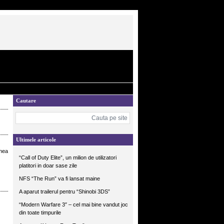
Cautare
Ultimele articole
unea
“Call of Duty Elite”, un milion de utilizatori
platitori in doar sase zile
NFS “The Run” va fi lansat maine
A aparut trailerul pentru “Shinobi 3DS”
“Modern Warfare 3″ – cel mai bine vandut joc
din toate timpurile