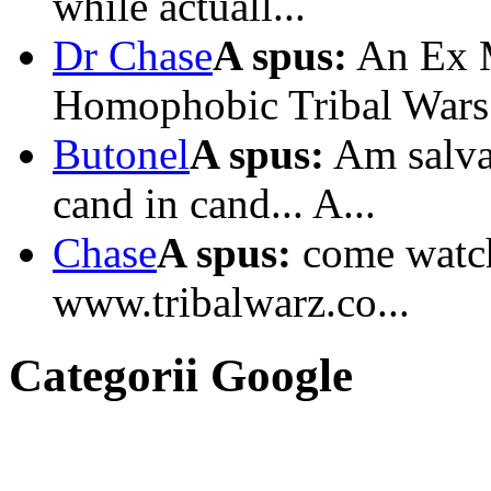
while actuall...
Dr Chase
A spus:
An Ex M
Homophobic Tribal Wars I
Butonel
A spus:
Am salvat
cand in cand... A...
Chase
A spus:
come watc
www.tribalwarz.co...
Categorii Google