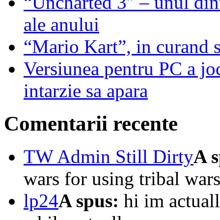
“Uncharted 3″ – unul dint
ale anului
“Mario Kart”, in curand 
Versiunea pentru PC a j
intarzie sa apara
Comentarii recente
TW Admin Still Dirty
A s
wars for using tribal wars
lp24
A spus:
hi im actuall