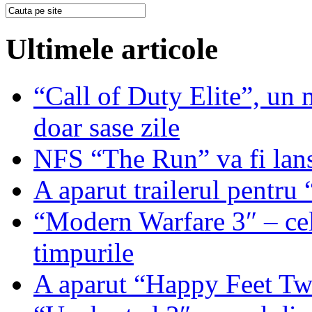
Ultimele articole
“Call of Duty Elite”, un mi
doar sase zile
NFS “The Run” va fi lan
A aparut trailerul pentr
“Modern Warfare 3″ – cel
timpurile
A aparut “Happy Feet T