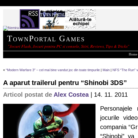
TownPortal Games
"Jocuri Flash, Jocuri pentru PC si console, Stiri, Reviews, Tips & Tricks"
Home
«
“Modern Warfare 3″ – cel mai bine vandut joc din toate timpurile
|
Main
|
NFS “The Run” va
A aparut trailerul pentru “Shinobi 3DS”
Articol postat de
Alex Costea
| 14. 11. 2011
Personajele 
jocurile vid
compania “Gri
“Shinobi” va