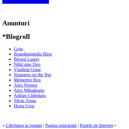
Anunturi
*Blogroll
Goja
Boardingmedia Blog
Blogul Laurei
Nihil sine Deo
Vladimir Oane
Strangers on the Net
Memories Box
Alex Negrea
Alex Mihaileanu
Adrian Ciubotaru
Silviu Toma
Horia Ursu
«
Libertatea la romani
|
Pagina principala
|
Pastele pe Internet
»