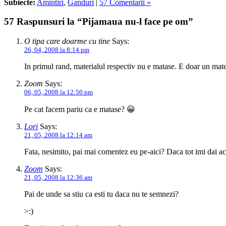
Subiecte:
Amintiri
,
Ganduri
|
57 Comentarii »
57 Raspunsuri la “Pijamaua nu-l face pe om”
O tipa care doarme cu tine
Says:
26, 04, 2008 la 8:14 pm
In primul rand, materialul respectiv nu e matase. E doar un mate
Zoom
Says:
06, 05, 2008 la 12:50 pm
Pe cat facem pariu ca e matase? 😀
Lori
Says:
21, 05, 2008 la 12:14 am
Fata, nesimito, pai mai comentez eu pe-aici? Daca tot imi dai ac
Zoom
Says:
21, 05, 2008 la 12:36 am
Pai de unde sa stiu ca esti tu daca nu te semnezi?
>:)