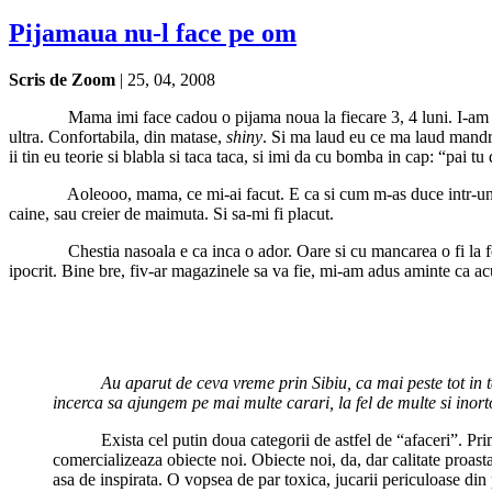
Pijamaua nu-l face pe om
Scris de Zoom
| 25, 04, 2008
Alineat.
Mama imi face cadou o pijama noua la fiecare 3, 4 luni. I-am 
ultra. Confortabila, din matase,
shiny
. Si ma laud eu ce ma laud mandru
ii tin eu teorie si blabla si taca taca, si imi da cu bomba in cap: “pai t
Alineat.
Aoleooo, mama, ce mi-ai facut. E ca si cum m-as duce intr-un re
caine, sau creier de maimuta. Si sa-mi fi placut.
Alineat.
Chestia nasoala e ca inca o ador. Oare si cu mancarea o fi la 
ipocrit. Bine bre, fiv-ar magazinele sa va fie, mi-am adus aminte ca acu
……..
Au aparut de ceva vreme prin Sibiu, ca mai peste tot in 
incerca sa ajungem pe mai multe carari, la fel de multe si inor
……..
Exista cel putin doua categorii de astfel de “afaceri”. P
comercializeaza obiecte noi. Obiecte noi, da, dar calitate proasta
asa de inspirata. O vopsea de par toxica, jucarii periculoase din