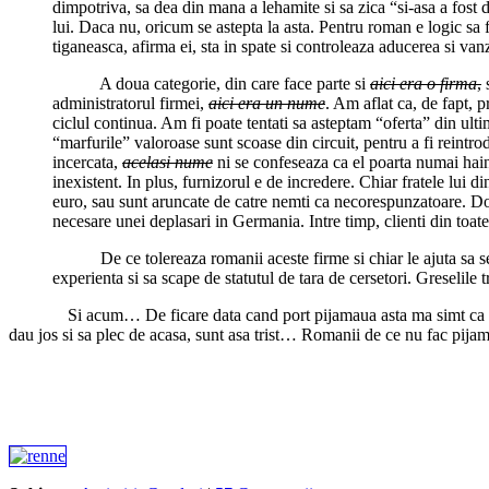
dimpotriva, sa dea din mana a lehamite si sa zica “si-asa a fost
lui. Daca nu, oricum se astepta la asta. Pentru roman e logic sa 
tiganeasca, afirma ei, sta in spate si controleaza aducerea si va
……..
A doua categorie, din care face parte si
aici era
o firma
,
s
administratorul firmei,
aici era un nume
. Am aflat ca, de fapt, p
ciclul continua. Am fi poate tentati sa asteptam “oferta” din ult
“marfurile” valoroase sunt scoase din circuit, pentru a fi reintr
incercata,
acelasi nume
ni se confeseaza ca el poarta numai haine
inexistent. In plus, furnizorul e de incredere. Chiar fratele lu
euro, sau sunt aruncate de catre nemti ca necorespunzatoare. Don
necesare unei deplasari in Germania. Intre timp, clienti din toat
……..
De ce tolereaza romanii aceste firme si chiar le ajuta sa 
experienta si sa scape de statutul de tara de cersetori. Greselile
Alineat.
Si acum… De ficare data cand port pijamaua asta ma simt ca u
dau jos si sa plec de acasa, sunt asa trist… Romanii de ce nu fac pija