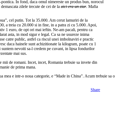
ano-pontica. In fond, daca omul nimereste un produs bun, norocul
 demascata zilele trecute de cei de la
aici era un ziar
. Mafia
”, cel putin. Tot la 35.000. Am cerut lamuriri de la
0, a treia cu 20.000 si in fine, in a patra zi cu 5.000. Apoi,
tiv 1 euro, de opt ori mai ieftin. Ne-am pacali, pentru ca
larat asta, in mod sigur e legal. Ca sa ne usureze inima
e catre public, astfel ca riscul unei imbolnaviri e practic
resc daca hainele sunt achizitionate la kilogram, poate cu 1
i suntem nevoiti sa-l credem pe cuvant, in lipsa fondurilor
ezentate mai sus.
 de mii de romani. Incet, incet, Romania trebuie sa invete din
 Romanie de prima mana.
ua mea e intr-o noua categorie, e “Made in China”. Acum trebuie sa o
Share