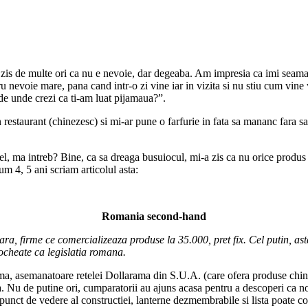
zis de multe ori ca nu e nevoie, dar degeaba. Am impresia ca imi seamana
 nevoie mare, pana cand intr-o zi vine iar in vizita si nu stiu cum vine
u de unde crezi ca ti-am luat pijamaua?”.
staurant (chinezesc) si mi-ar pune o farfurie in fata sa mananc fara sa st
fel, ma intreb? Bine, ca sa dreaga busuiocul, mi-a zis ca nu orice produ
m 4, 5 ani scriam articolul asta:
Romania second-hand
tara, firme ce comercializeaza produse la 35.000, pret fix. Cel putin, a
tocheate ca legislatia romana.
rima, asemanatoare retelei Dollarama din S.U.A. (care ofera produse chin
. Nu de putine ori, cumparatorii au ajuns acasa pentru a descoperi ca nou
 punct de vedere al constructiei, lanterne dezmembrabile si lista poate co