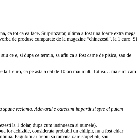
, ca tot ca ea face. Surprinzator, ultima a fost una foarte extra mega
 vorba de produse cumparate de la magazine “chinezesti”, la 1 euro. Si
iu ce e, si dupa ce termin, sa aflu ca a fost carne de pisica, sau de
s e la 1 euro, ca pe asta a dat de 10 ori mai mult. Totusi… ma simt cam
sta spune reclama. Adevarul e oarecum impartit si spre el putem
ezesti la 1 dolar, dupa cum insinueaza si numele),
a lor achizitie, considerata probabil un chilipir, nu a fost chiar
ntinua. Pagubitii ar trebui sa ramana oare stupefiati, sau