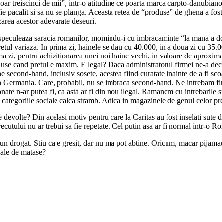
 doar treiscinci de mii”, intr-o atitudine ce poarta marca carpto-danubi
fie pacalit si sa nu se planga. Aceasta retea de “produse” de ghena a fost
nzarea acestor adevarate deseuri.
peculeaza saracia romanilor, momindu-i cu imbracaminte “la mana a doua
retul variaza. In prima zi, hainele se dau cu 40.000, in a doua zi cu 35.00
ima zi, pentru achizitionarea unei noi haine vechi, in valoare de aproxima
oduse cand pretul e maxim. E legal? Daca administratorul firmei ne-a dec
 second-hand, inclusiv sosete, acestea fiind curatate inainte de a fi scoas
i din Germania. Care, probabil, nu se imbraca second-hand. Ne intrebam fi
ate n-ar putea fi, ca asta ar fi din nou ilegal. Ramanem cu intrebarile s
e categoriile sociale calca stramb. Adica in magazinele de genul celor pr
se devolte? Din acelasi motiv pentru care la Caritas au fost inselati sute
 trecutului nu ar trebui sa fie repetate. Cel putin asa ar fi normal intr-o
n drogat. Stiu ca e gresit, dar nu ma pot abtine. Oricum, macar pijama
male de matase?