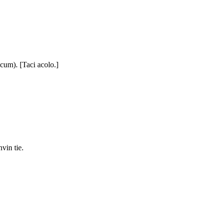
acum). [Taci acolo.]
vin tie.