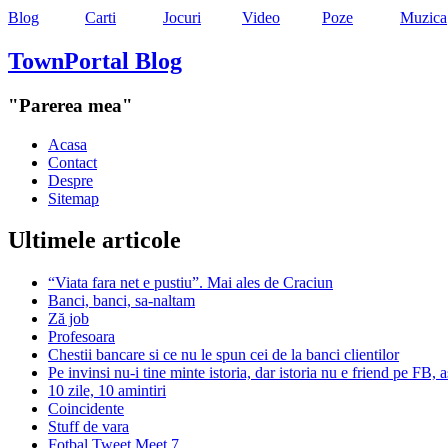
Blog
Carti
Jocuri
Video
Poze
Muzica
TownPortal Blog
"Parerea mea"
Acasa
Contact
Despre
Sitemap
Ultimele articole
“Viata fara net e pustiu”. Mai ales de Craciun
Banci, banci, sa-naltam
Ză job
Profesoara
Chestii bancare si ce nu le spun cei de la banci clientilor
Pe invinsi nu-i tine minte istoria, dar istoria nu e friend pe FB,
10 zile, 10 amintiri
Coincidente
Stuff de vara
Fotbal Tweet Meet 7