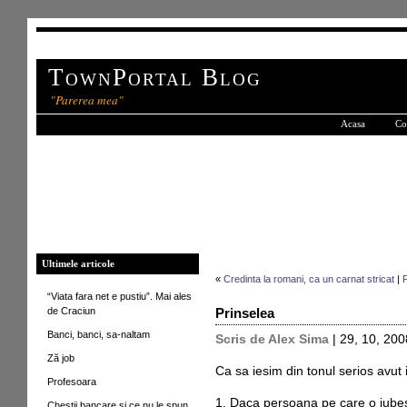
TownPortal Blog
"Parerea mea"
Acasa
Co
Ultimele articole
«
Credinta la romani, ca un carnat stricat
|
P
“Viata fara net e pustiu”. Mai ales
de Craciun
Prinselea
Banci, banci, sa-naltam
Scris de Alex Sima
| 29, 10, 200
Ză job
Ca sa iesim din tonul serios avut
Profesoara
1. Daca persoana pe care o iubesti
Chestii bancare si ce nu le spun