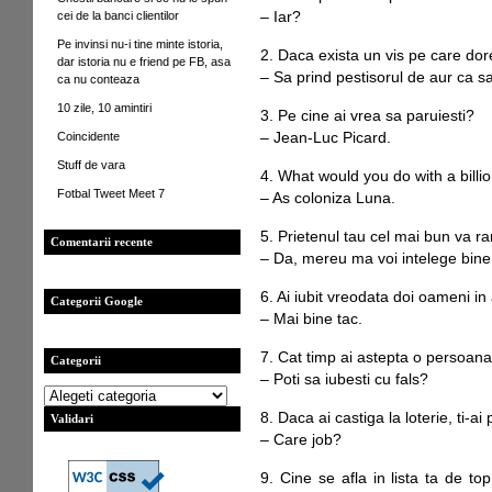
cei de la banci clientilor
– Iar?
Pe invinsi nu-i tine minte istoria,
2. Daca exista un vis pe care dores
dar istoria nu e friend pe FB, asa
– Sa prind pestisorul de aur ca sa
ca nu conteaza
10 zile, 10 amintiri
3. Pe cine ai vrea sa paruiesti?
Coincidente
– Jean-Luc Picard.
Stuff de vara
4. What would you do with a billio
Fotbal Tweet Meet 7
– As coloniza Luna.
5. Prietenul tau cel mai bun va r
Comentarii recente
– Da, mereu ma voi intelege bine
6. Ai iubit vreodata doi oameni in
Categorii Google
– Mai bine tac.
7. Cat timp ai astepta o persoana
Categorii
– Poti sa iubesti cu fals?
8. Daca ai castiga la loterie, ti-ai
Validari
– Care job?
9. Cine se afla in lista ta de t