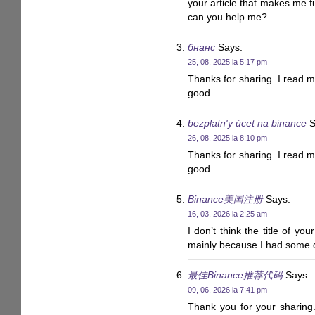
your article that makes me f
can you help me?
бнанс
Says:
25, 08, 2025 la 5:17 pm
Thanks for sharing. I read m
good.
bezplatn'y úcet na binance
S
26, 08, 2025 la 8:10 pm
Thanks for sharing. I read m
good.
Binance美国注册
Says:
16, 03, 2026 la 2:25 am
I don’t think the title of you
mainly because I had some do
最佳Binance推荐代码
Says:
09, 06, 2026 la 7:41 pm
Thank you for your sharing. 