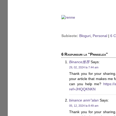
Subiecte:
Bloguri
,
Personal
|
6 C
6 Raspunsuri la “Prinselea”
Binance推荐
Says:
29, 02, 2024 la 7:44 am
Thank you for your sharing. 
your article that makes me f
can you help me?
https:/
ref=JHQQKNKN
binance anm"alan
Says:
05, 12, 2024 la 8:49 am
Thank you for your sharing. 