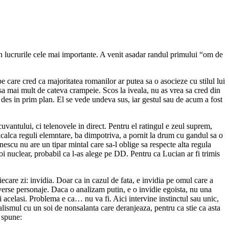
in lucrurile cele mai importante. A venit asadar randul primului “om de
pe care cred ca majoritatea romanilor ar putea sa o asocieze cu stilul lui
sa mai mult de cateva crampeie. Scos la iveala, nu as vrea sa cred din
i des in prim plan. El se vede undeva sus, iar gestul sau de acum a fost
cuvantului, ci telenovele in direct. Pentru el ratingul e zeul suprem,
ncalca reguli elemntare, ba dimpotriva, a pornit la drum cu gandul sa o
nescu nu are un tipar mintal care sa-l oblige sa respecte alta regula
oi nuclear, probabil ca l-as alege pe DD. Pentru ca Lucian ar fi trimis
ecare zi: invidia. Doar ca in cazul de fata, e invidia pe omul care a
 diverse personaje. Daca o analizam putin, e o invidie egoista, nu una
fi acelasi. Problema e ca… nu va fi. Aici intervine instinctul sau unic,
lismul cu un soi de nonsalanta care deranjeaza, pentru ca stie ca asta
u spune: