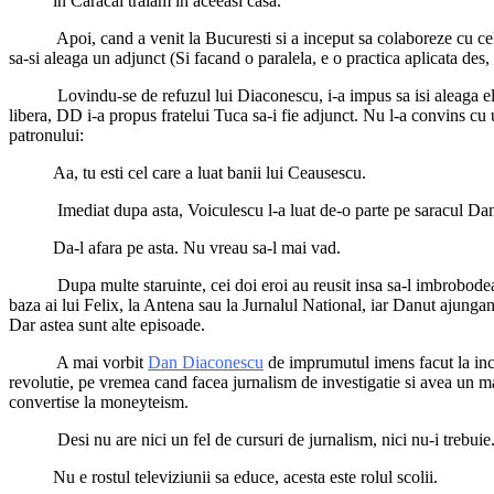
in Caracal traiam in aceeasi casa.
*****
Apoi, cand a venit la Bucuresti si a inceput sa colaboreze cu cel 
sa-si aleaga un adjunct (Si facand o paralela, e o practica aplicata des
*****
Lovindu-se de refuzul lui Diaconescu, i-a impus sa isi aleaga el
libera, DD i-a propus fratelui Tuca sa-i fie adjunct. Nu l-a convins cu 
patronului:
Aa, tu esti cel care a luat banii lui Ceausescu.
*****
Imediat dupa asta, Voiculescu l-a luat de-o parte pe saracul Danu
Da-l afara pe asta. Nu vreau sa-l mai vad.
*****
Dupa multe staruinte, cei doi eroi au reusit insa sa-l imbrobode
baza ai lui Felix, la Antena sau la Jurnalul National, iar Danut ajungand
Dar astea sunt alte episoade.
*****
A mai vorbit
Dan Diaconescu
de imprumutul imens facut la ince
revolutie, pe vremea cand facea jurnalism de investigatie si avea un mat
convertise la moneyteism.
*****
Desi nu are nici un fel de cursuri de jurnalism, nici nu-i trebuie.
Nu e rostul televiziunii sa educe, acesta este rolul scolii.