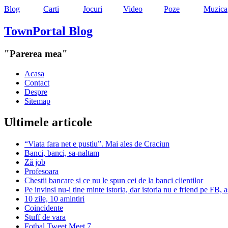
Blog
Carti
Jocuri
Video
Poze
Muzica
TownPortal Blog
"Parerea mea"
Acasa
Contact
Despre
Sitemap
Ultimele articole
“Viata fara net e pustiu”. Mai ales de Craciun
Banci, banci, sa-naltam
Ză job
Profesoara
Chestii bancare si ce nu le spun cei de la banci clientilor
Pe invinsi nu-i tine minte istoria, dar istoria nu e friend pe FB,
10 zile, 10 amintiri
Coincidente
Stuff de vara
Fotbal Tweet Meet 7