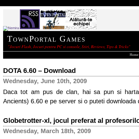
TownPortal Games
"Jocuri Flash, Jocuri pentru PC si console, Stiri, Reviews, Tips & Tricks"
Home
DOTA 6.60 – Download
Wednesday, June 10th, 2009
Daca tot am pus de clan, hai sa pun si har
Ancients) 6.60 e pe server si o puteti downloada d
Globetrotter-xl, jocul preferat al profesori
Wednesday, March 18th, 2009