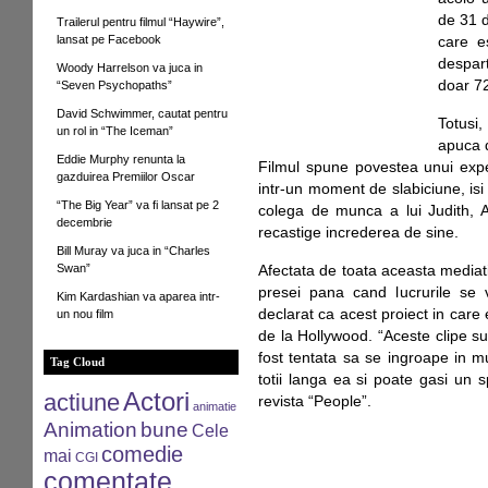
de 31 d
Trailerul pentru filmul “Haywire”,
lansat pe Facebook
care e
despar
Woody Harrelson va juca in
doar 72
“Seven Psychopaths”
David Schwimmer, cautat pentru
Totusi
un rol in “The Iceman”
apuca 
Eddie Murphy renunta la
Filmul spune povestea unui exper
gazduirea Premiilor Oscar
intr-un moment de slabiciune, isi 
“The Big Year” va fi lansat pe 2
colega de munca a lui Judith, 
decembrie
recastige increderea de sine.
Bill Muray va juca in “Charles
Swan”
Afectata de toata aceasta mediati
presei pana cand lucrurile se 
Kim Kardashian va aparea intr-
declarat ca acest proiect in care e
un nou film
de la Hollywood. “Aceste clipe su
fost tentata sa se ingroape in
Tag Cloud
totii langa ea si poate gasi un s
Actori
actiune
revista “People”.
animatie
Animation
bune
Cele
comedie
mai
CGI
comentate