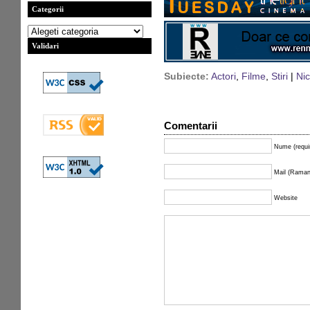
Categorii
Validari
Subiecte:
Actori
,
Filme
,
Stiri
|
Nic
Comentarii
Nume (requi
Mail (Ramane
Website