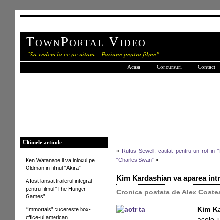
TownPortal Video
"Sa vedem la ce ne uitam – Pasiune pentru filme"
Acasa
Concursuri
Contact
Ultimele articole
«
Rufus Sewell, cautat pentru un rol in “
“Charles Swan”
»
Ken Watanabe il va inlocui pe
Oldman in filmul “Akira”
Kim Kardashian va aparea intr
A fost lansat trailerul integral
pentru filmul “The Hunger
Cronica postata de Alex Coste
Games”
Kim K
“Immortals” cucereste box-
office-ul american
acolo 