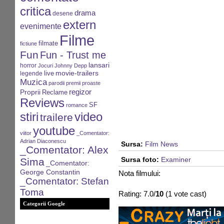
critica
drama
desene
extern
evenimente
Filme
filmate
fictiune
Fun
Fun - Trust me
lansari
horror
Jocuri
Johnny Depp
movie-trailers
live
legende
Muzica
parodii
premii
proaste
regizor
Proprii
Reclame
Reviews
SF
romance
stiri
video
trailere
youtube
viitor
_Comentator:
Adrian Diaconescu
Sursa:
Film News
_Comentator: Alex
Sima
Sursa foto:
Examiner
_Comentator:
George Constantin
Nota filmului:
_Comentator: Stefan
Toma
Rating: 7.0/
10
(1 vote cast)
Categorii Google