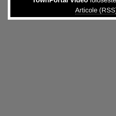
TownPortal Video
folosest
Articole (RSS