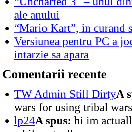
“Uncharted 3″ – unul dint
ale anului
“Mario Kart”, in curand 
Versiunea pentru PC a j
intarzie sa apara
Comentarii recente
TW Admin Still Dirty
A s
wars for using tribal wars
lp24
A spus:
hi im actuall