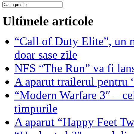
Ultimele articole
“Call of Duty Elite”, un mi
doar sase zile
NFS “The Run” va fi lan
A aparut trailerul pentr
“Modern Warfare 3″ – cel
timpurile
A aparut “Happy Feet T