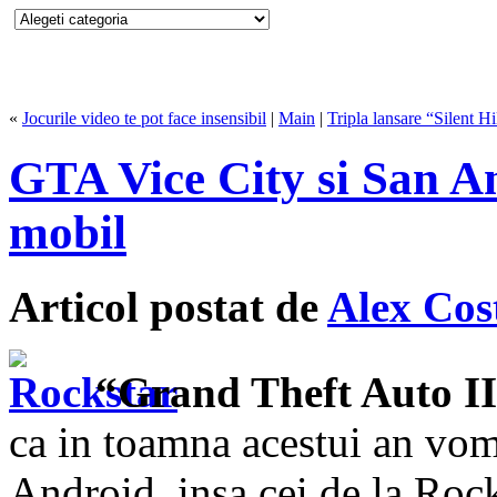
«
Jocurile video te pot face insensibil
|
Main
|
Tripla lansare “Silent Hi
GTA Vice City si San An
mobil
Articol postat de
Alex Cos
“Grand Theft Auto II
ca in toamna acestui an vom
Android, insa cei de la Rock