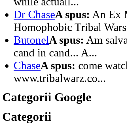
while actuall...
Dr Chase
A spus:
An Ex M
Homophobic Tribal Wars I
Butonel
A spus:
Am salvat
cand in cand... A...
Chase
A spus:
come watc
www.tribalwarz.co...
Categorii Google
Categorii