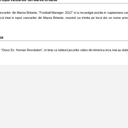
 topul vanzarilor din Marea Britanie
anzarilor din Marea Britanie, “Football Manager 2012″ si-a recastigat pozitia in saptamana ca
ocul intai in topul vanzarilor din Marea Britanie, reusind sa trimita pe locul doi un nume pr
opa
“Deus Ex: Human Revolution”, in timp ce iubitorii jocurilor video din America inca mai au dubi