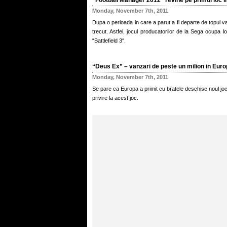
“Football Manager 2012″ revine pe primul loc in
Monday, November 7th, 2011
Dupa o perioada in care a parut a fi departe de topul v
trecut. Astfel, jocul producatorilor de la Sega ocupa l
“Battlefield 3″.
“Deus Ex” – vanzari de peste un milion in Eur
Monday, November 7th, 2011
Se pare ca Europa a primit cu bratele deschise noul joc 
privire la acest joc.