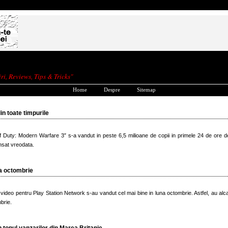
ri, Reviews, Tips & Tricks"
Home
Despre
Sitemap
n toate timpurile
of Duty: Modern Warfare 3″ s-a vandut in peste 6,5 milioane de copii in primele 24 de ore d
nsat vreodata.
na octombrie
 video pentru Play Station Network s-au vandut cel mai bine in luna octombrie. Astfel, au alca
brie.