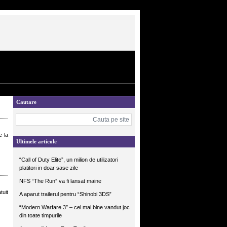
Cautare
e la
Ultimele articole
“Call of Duty Elite”, un milion de utilizatori
platitori in doar sase zile
NFS “The Run” va fi lansat maine
tuit
A aparut trailerul pentru “Shinobi 3DS”
“Modern Warfare 3″ – cel mai bine vandut joc
din toate timpurile