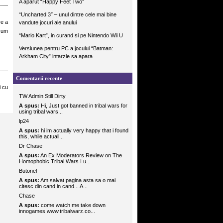
A aparut “Happy Feet Two”
“Uncharted 3″ – unul dintre cele mai bine
re a
vandute jocuri ale anului
ecum
“Mario Kart”, in curand si pe Nintendo Wii U
Versiunea pentru PC a jocului “Batman:
Arkham City” intarzie sa apara
Comentarii recente
i cu
TW Admin Still Dirty
A spus:
Hi, Just got banned in tribal wars for
using tribal wars...
lp24
A spus:
hi im actually very happy that i found
this, while actuall...
Dr Chase
A spus:
An Ex Moderators Review on The
Homophobic Tribal Wars I u...
Butonel
A spus:
Am salvat pagina asta sa o mai
citesc din cand in cand... A...
Chase
A spus:
come watch me take down
innogames www.tribalwarz.co...