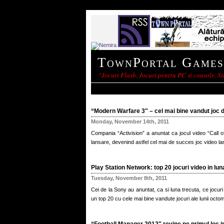
TownPortal Games
"Jocuri Flash, Jocuri pentru PC si console, Sti
“Modern Warfare 3″ – cel mai bine vandut joc di
Monday, November 14th, 2011
Compania “Activision” a anuntat ca jocul video “Call 
lansare, devenind astfel cel mai de succes joc video la
Play Station Network: top 20 jocuri video in lu
Tuesday, November 8th, 2011
Cei de la Sony au anuntat, ca si luna trecuta, ce jocuri
un top 20 cu cele mai bine vandute jocuri ale lunii octom