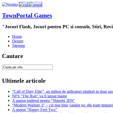
TownPortal Games
"Jocuri Flash, Jocuri pentru PC si console, Stiri, Rev
Home
Despre
Sitemap
Cautare
Ultimele articole
“Call of Duty Elite”, un milion de utilizatori platitori in doar sas
NFS “The Run” va fi lansat maine
A aparut trailerul pentru “Shinobi 3DS”
“Modern Warfare 3″ – cel mai bine vandut joc din toate timpuri
A aparut “Happy Feet Two”