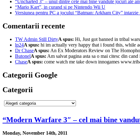
“Uncharted 3″ – unul dintre cele mai bine vandute jocuri ale an
“Mario Kart”, in curand si pe Nintendo Wii U
Versiunea pentru PC a jocului “Batman: Arkham City” intarzie 
Comentarii recente
TW Admin Still Dirty
A spus:
Hi, Just got banned in tribal wars 
lp24
A spus:
hi im actually very happy that i found this, while ac
Dr Chase
A spus:
An Ex Moderators Review on The Homophobic
Butonel
A spus:
Am salvat pagina asta sa o mai citesc din cand i
Chase
A spus:
come watch me take down innogames www.triba
Categorii Google
Categorii
“Modern Warfare 3″ – cel mai bine vandut 
Monday, November 14th, 2011