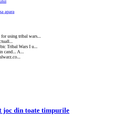
ului
sa apara
for using tribal wars...
tuall...
 Tribal Wars I u...
n cand... A...
lwarz.co...
joc din toate timpurile