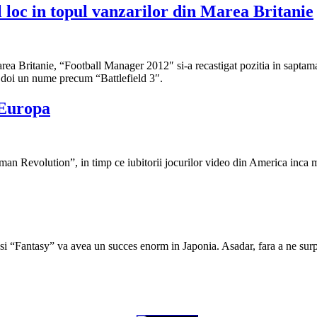
loc in topul vanzarilor din Marea Britanie
rea Britanie, “Football Manager 2012″ si-a recastigat pozitia in saptama
ul doi un nume precum “Battlefield 3″.
 Europa
n Revolution”, in timp ce iubitorii jocurilor video din America inca mai
al” si “Fantasy” va avea un succes enorm in Japonia. Asadar, fara a ne su