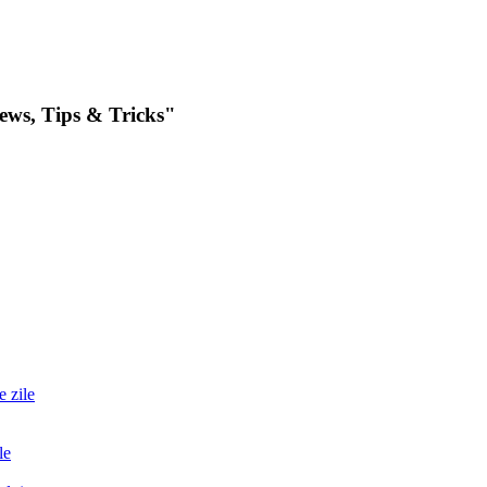
iews, Tips & Tricks"
e zile
le